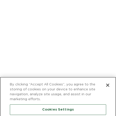
Recettes de cocktails
NAVIGATION
Facebook
Instagra
FOOTER
Contactez–nous
Carrières
Trouver un magasin
International
© 2026 Barefoot Cellars, Modesto, CA. Tous droits réservés.
L’utilisation de ce site est régie par
une entente sur les conditions
d’utilisation
,
une politique de confidentialité
,
des marques de
commerce
et
une politique d’utilisation acceptable
.
By clicking “Accept All Cookies”, you agree to the
storing of cookies on your device to enhance site
navigation, analyze site usage, and assist in our
marketing efforts.
Cookies Settings
TM