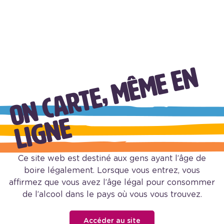
VIN CHAUD D’AUTOMNE
O
N
C
A
R
T
E
,
M
Ê
M
E
E
N
L
I
G
N
E
Ce site web est destiné aux gens ayant l’âge de
boire légalement. Lorsque vous entrez, vous
affirmez que vous avez l’âge légal pour consommer
de l’alcool dans le pays où vous vous trouvez.
Accéder au site